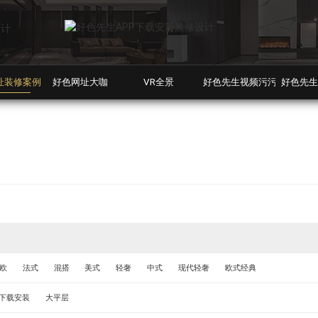
载安装,好色先生TV黄色视频
址装修案例
好色网址大咖
VR全景
好色先生视频污污污
好色先生
欧
法式
混搭
美式
轻奢
中式
现代轻奢
欧式经典
P下载安装
大平层