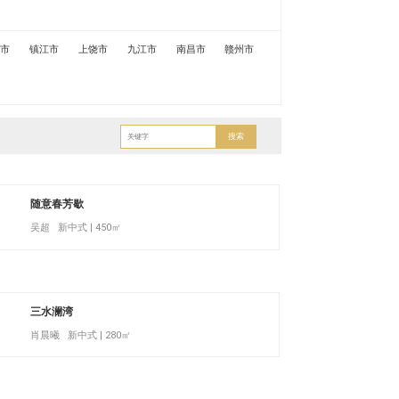
城市
镇江市
上饶市
九江市
南昌市
赣州市
搜索
随意春芳歇
吴超 新中式 | 450㎡
三水澜湾
肖晨曦 新中式 | 280㎡