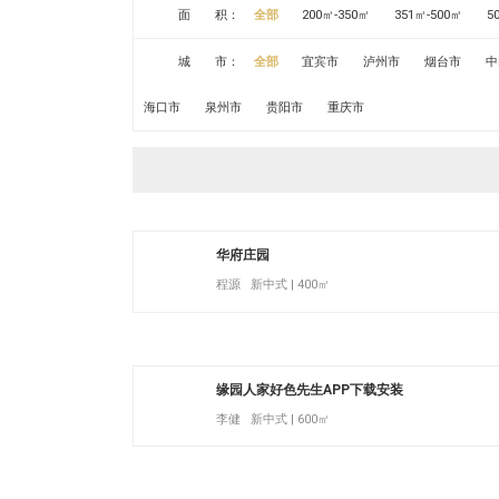
面 积：
全部
200㎡-350㎡
351㎡-500㎡
5
城 市：
全部
宜宾市
泸州市
烟台市
中
海口市
泉州市
贵阳市
重庆市
华府庄园
程源 新中式 | 400㎡
缘园人家好色先生APP下载安装
李健 新中式 | 600㎡