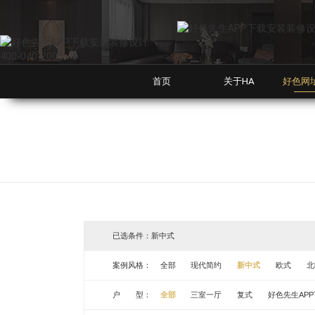
好色网址,好色先生APP下
400-040-2005
首页
关于HA
好色网
已选条件：新中式
案例风格：
全部
现代简约
新中式
欧式
北
户 型：
全部
三室一厅
复式
好色先生AP