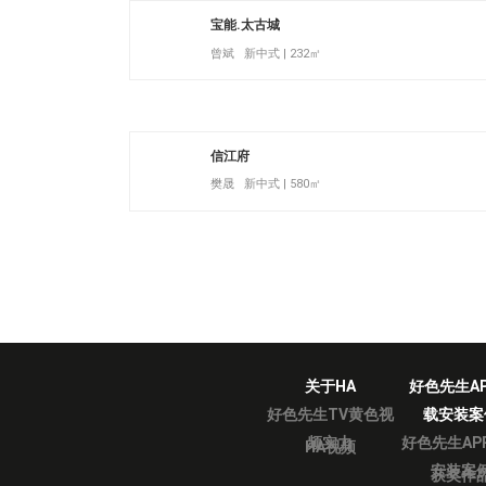
宝能.太古城
曾斌 新中式 | 232㎡
信江府
樊晟 新中式 | 580㎡
关于HA
好色先生A
好色先生TV黄色视
载安装案
频实力
好色先生AP
HA视频
安装案
获奖作