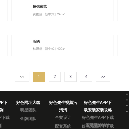
恒锦家苑
黄雨涵 新中式 | 248㎡
昕隅
林泽桐 新中式 | 400㎡
<<
1
2
3
4
>>
PP下
好色网址大咖
好色先生视频污
好色先生APP下
例
明星团队
污污
载安装家装攻略
P下载
全案设计
好色先生APP下载
金牌团队
例
安装装饰设计
品
配套系统
好色先生APP下载