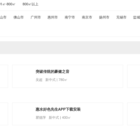
01㎡-800㎡
800㎡以上
山市
佛山市
广州市
惠州市
南宁市
南京市
扬州市
无锡市
盐
突破传统的豪健之音
吴超 新中式 | 780㎡
惠水好色先生APP下载安装
瞿德萍 新中式 | 400㎡